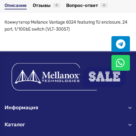
Описание
Отзывы
Вопрос-ответ
0
0
Коммутатор Mellanox Vantage 6024 featuring 1U enclosure, 24
port, 1/10GbE switch (VLT-30057)
Информация
Каталог