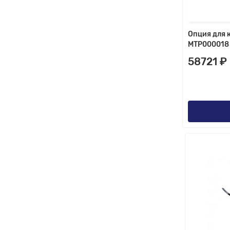
Опция для 
MTP000018
58721 ₽