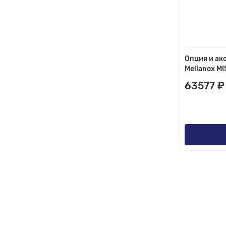
Опция и ак
Mellanox M
63577 ₽