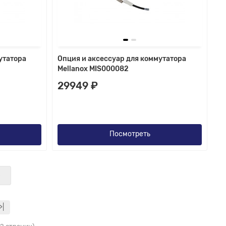
утатора
Опция и аксессуар для коммутатора
Mellanox MIS000082
29949 ₽
Посмотреть
е
>|