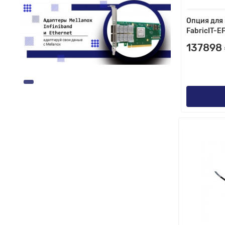
Опция для 
FabricIT-E
137898