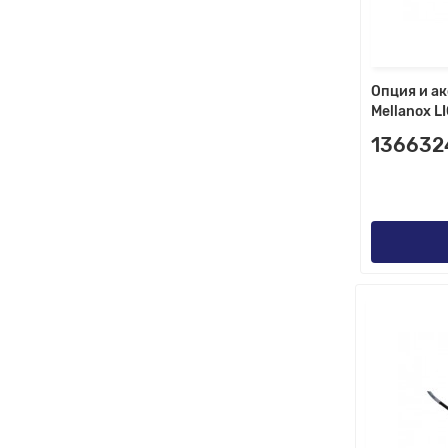
Опция и ак
Mellanox L
136632