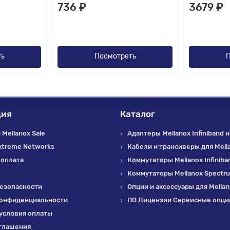
736 ₽
3679 ₽
ть
Посмотреть
П
ция
Каталог
Mellanox Sale
Адаптеры Mellanox Infiniband и
xtreme Networks
Кабели и трансиверы для Mell
 оплата
Коммутаторы Mellanox Infiniba
Коммутаторы Mellanox Spectr
езопасности
Опции и аксессуары для Mella
конфиденциальности
ПО Лицензии Сервисные опции
условия оплаты
глашения