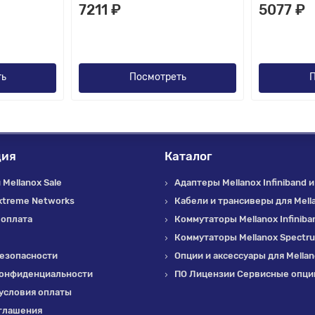
7211 ₽
5077 ₽
ть
Посмотреть
П
ция
Каталог
Mellanox Sale
Адаптеры Mellanox Infiniband и
xtreme Networks
Кабели и трансиверы для Mell
 оплата
Коммутаторы Mellanox Infiniba
Коммутаторы Mellanox Spectr
езопасности
Опции и аксессуары для Mella
конфиденциальности
ПО Лицензии Сервисные опции
условия оплаты
глашения