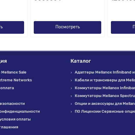
ть
Посмотреть
П
ция
Каталог
Mellanox Sale
Адаптеры Mellanox Infiniband и
xtreme Networks
Кабели и трансиверы для Mell
 оплата
Коммутаторы Mellanox Infiniba
Коммутаторы Mellanox Spectr
езопасности
Опции и аксессуары для Mella
конфиденциальности
ПО Лицензии Сервисные опции
условия оплаты
глашения