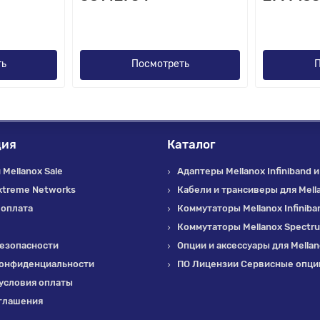
ть
Посмотреть
П
ция
Каталог
Mellanox Sale
Адаптеры Mellanox Infiniband и
xtreme Networks
Кабели и трансиверы для Mell
 оплата
Коммутаторы Mellanox Infiniba
Коммутаторы Mellanox Spectr
езопасности
Опции и аксессуары для Mella
конфиденциальности
ПО Лицензии Сервисные опции
условия оплаты
глашения