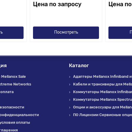
Цена по запросу
Цена по
ть
Посмотреть
П
ция
Каталог
Mellanox Sale
Адаптеры Mellanox Infiniband и
xtreme Networks
Кабели и трансиверы для Mell
 оплата
Коммутаторы Mellanox Infiniba
Коммутаторы Mellanox Spectr
езопасности
Опции и аксессуары для Mella
конфиденциальности
ПО Лицензии Сервисные опции
условия оплаты
глашения