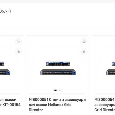
067-F)
для шасси
MIS000051 Опции и аксессуары
MIS000054
or KIT-00154
для шасси Mellanox Grid
аксессуары
Director
Grid Direct