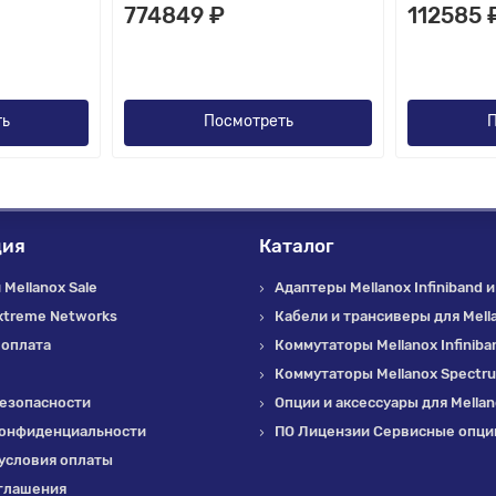
774849 ₽
112585 
ть
Посмотреть
П
ция
Каталог
Mellanox Sale
Адаптеры Mellanox Infiniband и
xtreme Networks
Кабели и трансиверы для Mell
 оплата
Коммутаторы Mellanox Infiniba
Коммутаторы Mellanox Spectr
езопасности
Опции и аксессуары для Mella
конфиденциальности
ПО Лицензии Сервисные опции
условия оплаты
глашения