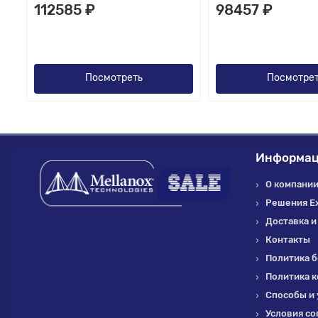
112585 ₽
98457 ₽
Посмотреть
Посмотре
Информа
О компании 
Решения E
Доставка и
Контакты
Политика б
Политика 
Способы и 
Условия со