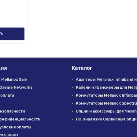
ть
ция
Каталог
Mellanox Sale
Адаптеры Mellanox Infiniband и
xtreme Networks
Кабели и трансиверы для Mell
 оплата
Коммутаторы Mellanox Infiniba
Коммутаторы Mellanox Spectr
езопасности
Опции и аксессуары для Mella
конфиденциальности
ПО Лицензии Сервисные опции
условия оплаты
глашения