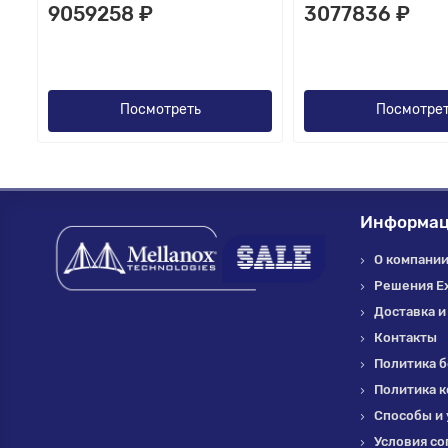
9059258 ₽
3077836 ₽
Посмотреть
Посмотре
Информа
О компании 
Решения E
Доставка и
Контакты
Политика б
Политика 
Способы и 
Условия со