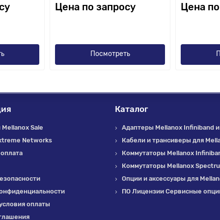
су
Цена по запросу
Цена по
ть
Посмотреть
П
ция
Каталог
Mellanox Sale
Адаптеры Mellanox Infiniband и
xtreme Networks
Кабели и трансиверы для Mell
 оплата
Коммутаторы Mellanox Infiniba
Коммутаторы Mellanox Spectr
езопасности
Опции и аксессуары для Mella
конфиденциальности
ПО Лицензии Сервисные опции
условия оплаты
глашения