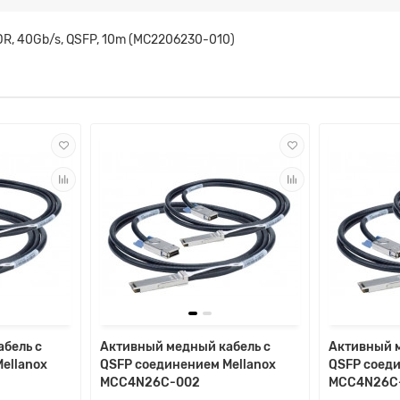
QDR, 40Gb/s, QSFP, 10m (MC2206230-010)
бель с
Активный медный кабель с
Активный м
ellanox
QSFP соединением Mellanox
QSFP соеди
MCC4N26C-002
MCC4N26C