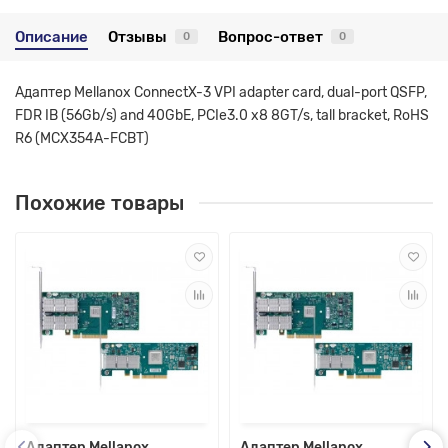
Описание
Отзывы
Вопрос-ответ
0
0
Адаптер Mellanox ConnectX-3 VPI adapter card, dual-port QSFP,
FDR IB (56Gb/s) and 40GbE, PCIe3.0 x8 8GT/s, tall bracket, RoHS
R6 (MCX354A-FCBT)
Похожие товары
Адаптер Mellanox
Адаптер Mellanox